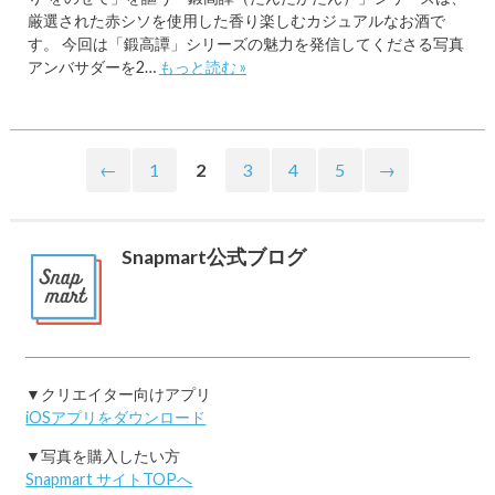
厳選された赤シソを使用した香り楽しむカジュアルなお酒で
す。 今回は「鍛高譚」シリーズの魅力を発信してくださる写真
アンバサダーを2…
もっと読む »
←
1
2
3
4
5
→
Snapmart公式ブログ
▼クリエイター向けアプリ
iOSアプリをダウンロード
▼写真を購入したい方
Snapmart サイトTOPへ