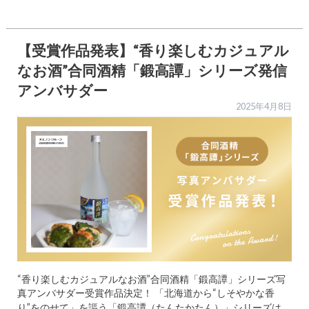
【受賞作品発表】“香り楽しむカジュアル
なお酒”合同酒精「鍛高譚」シリーズ発信
アンバサダー
2025年4月8日
“香り楽しむカジュアルなお酒”合同酒精「鍛高譚」シリーズ写
真アンバサダー受賞作品決定！ 「北海道から“しそやかな香
り”をのせて」を謳う「鍛高譚（たんたかたん）」シリーズは、