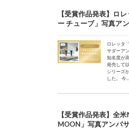
【受賞作品発表】ロレ
ー チューブ」写真ア
ロレッタ「
サダーア
知名度が
発売して
シリーズ
した。 今
【受賞作品発表】全米N
MOON」写真アンバ