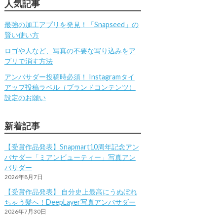
人気記事
最強の加工アプリを発見！「Snapseed」の
賢い使い方
ロゴや人など、写真の不要な写り込みをア
プリで消す方法
アンバサダー投稿時必須！ Instagramタイ
アップ投稿ラベル（ブランドコンテンツ）
設定のお願い
新着記事
【受賞作品発表】Snapmart10周年記念アン
バサダー「ミアンビューティー」写真アン
バサダー
2026年8月7日
【受賞作品発表】 自分史上最高にうぬぼれ
ちゃう髪へ！DeepLayer写真アンバサダー
2026年7月30日