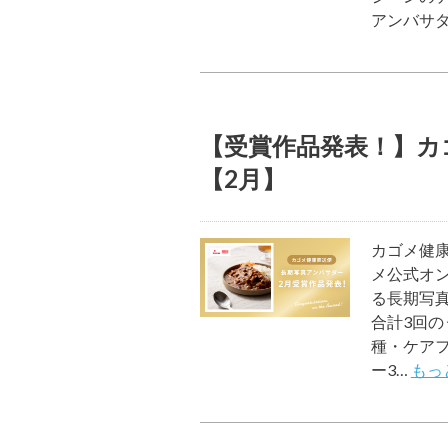
アンバサダ
【受賞作品発表！】カ
【2月】
カゴメ健康
メ公式オ
る長期写真
合計3回の
種・ケア
ー3…
もっ