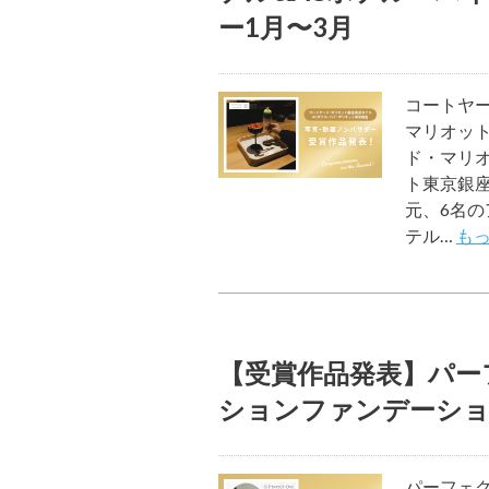
ー1月〜3月
コートヤ
マリオッ
ド・マリ
ト東京銀
元、6名の
テル…
もっ
【受賞作品発表】パー
ションファンデーシ
パーフェ