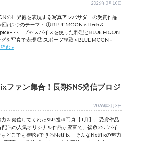
2026年3月10日
MOONの世界観を表現する写真アンバサダーの受賞作品
回は2つのテーマ： ① BLUE MOON × Herb &
an Spice – ハーブやスパイスを使った料理とBLUE MOON
を写真で表現 ② スポーツ観戦 × BLUE MOON –
読む »
lixファン集合！長期SNS発信プロジ
2026年3月3日
ixの魅力を発信してくれたSNS投稿写真【1月】、受賞作品
独占配信の人気オリジナル作品が豊富で、複数のデバイ
どこでも視聴※できるNetflix。 そんなNetflixの魅力