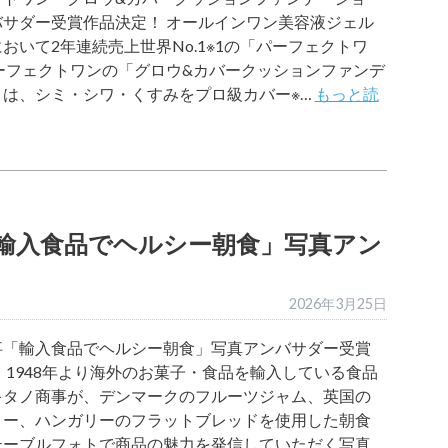
バサダー受賞作品決定！ オールインワン美容液ジェル
おいて2年連続売上世界No.1※1の「パーフェクトワ
ーフェクトワンの「グロウ&カバークッションファンデ
」は、シミ・シワ・くすみをプロ級カバー※…
もっと読
輸入食品でヘルシー朝食」写真アン
2026年3月25日
事「輸入食品でヘルシー朝食」写真アンバサダー受賞
 1948年より海外のお菓子・食品を輸入している食品
キタノ商事が、デンマークのフルーツジャム、英国の
リー、ハンガリーのフラットブレッドを使用した朝食
テーブルフォトで商品の魅力を発信していただく写真