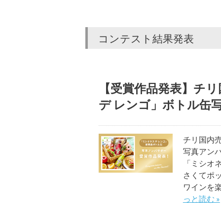
コンテスト結果発表
【受賞作品発表】チリ
デ レンゴ」ボトル缶
チリ国内売
写真アンバ
「ミシオネ
さくてポ
ワインを楽
っと読む »