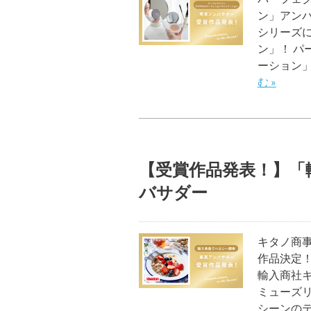
ン」アン
シリーズに
ン」！ パ
ーション
む »
【受賞作品発表！】「
バサダー
キタノ商
作品決定！
輸入商社
ミューズ
シーンの