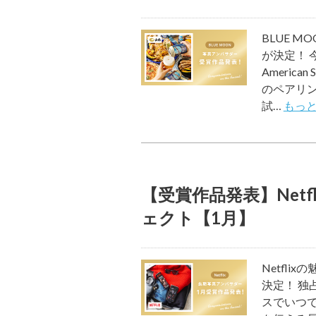
BLUE 
が決定！ 今
Americ
のペアリング
試…
もっと
【受賞作品発表】Netf
ェクト【1月】
Netfl
決定！ 
スでいつでも