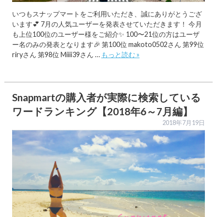
いつもスナップマートをご利用いただき、誠にありがとうござ
います💕 7月の人気ユーザーを発表させていただきます！ 今月
も上位100位のユーザー様をご紹介✨ 100〜21位の方はユーザ
ー名のみの発表となります🎉 第100位 makoto0502さん 第99位
riryさん 第98位 Miiii39さん …
もっと読む »
Snapmartの購入者が実際に検索している
ワードランキング【2018年6～7月編】
2018年7月19日