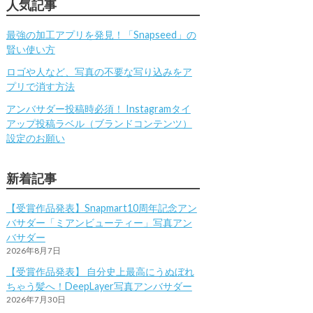
人気記事
最強の加工アプリを発見！「Snapseed」の
賢い使い方
ロゴや人など、写真の不要な写り込みをア
プリで消す方法
アンバサダー投稿時必須！ Instagramタイ
アップ投稿ラベル（ブランドコンテンツ）
設定のお願い
新着記事
【受賞作品発表】Snapmart10周年記念アン
バサダー「ミアンビューティー」写真アン
バサダー
2026年8月7日
【受賞作品発表】 自分史上最高にうぬぼれ
ちゃう髪へ！DeepLayer写真アンバサダー
2026年7月30日