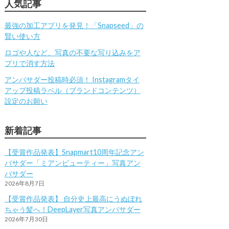
人気記事
最強の加工アプリを発見！「Snapseed」の
賢い使い方
ロゴや人など、写真の不要な写り込みをア
プリで消す方法
アンバサダー投稿時必須！ Instagramタイ
アップ投稿ラベル（ブランドコンテンツ）
設定のお願い
新着記事
【受賞作品発表】Snapmart10周年記念アン
バサダー「ミアンビューティー」写真アン
バサダー
2026年8月7日
【受賞作品発表】 自分史上最高にうぬぼれ
ちゃう髪へ！DeepLayer写真アンバサダー
2026年7月30日