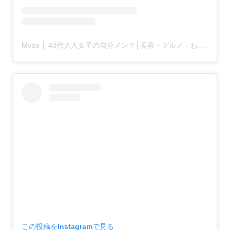
Myao │ 40代大人女子の自分メンテ│美容・グルメ・おでかけ(@yoiyoimyao)がシェアした投稿
この投稿をInstagramで見る