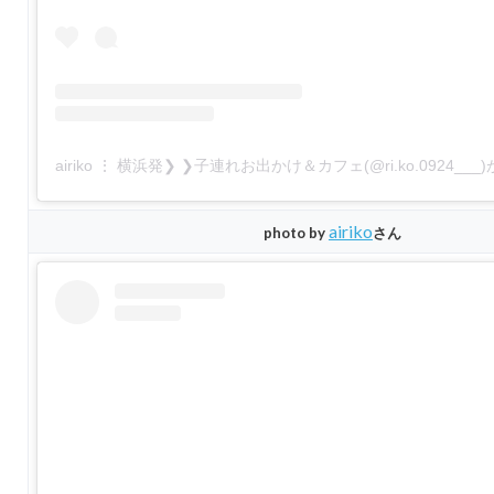
airiko ⋮ 横浜発❯ ❯子連れお出かけ＆カフェ(@ri.ko.0924_
airiko
photo by
さん