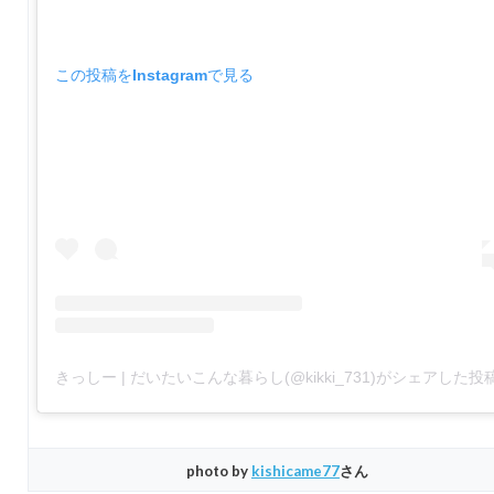
この投稿をInstagramで見る
きっしー | だいたいこんな暮らし(@kikki_731)がシェアした投
photo by
kishicame77
さん