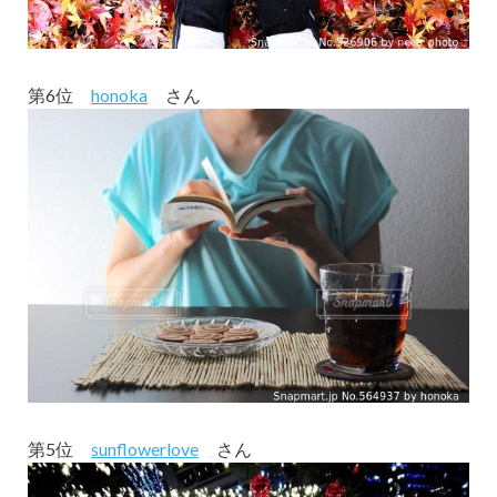
第6位
honoka
さん
第5位
sunflowerlove
さん