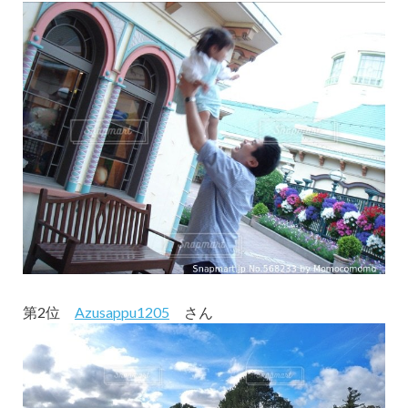
第2位
Azusappu1205
さん