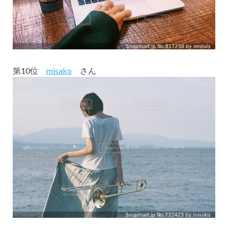
第10位
misako
さん