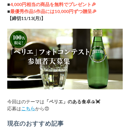
■
4,000円相当の商品を無料でプレゼント🎉
■
最優秀作品5作品には10,000円ずつ贈呈🎉
【締切11/13(月)】
今回はのテーマは
「ペリエ」
のある食卓🍙💓
応募は
こちら
から😍
現在のおすすめ記事