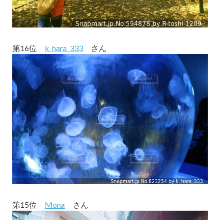
第16位
k_hara_333
さん
第15位
Mona
さん