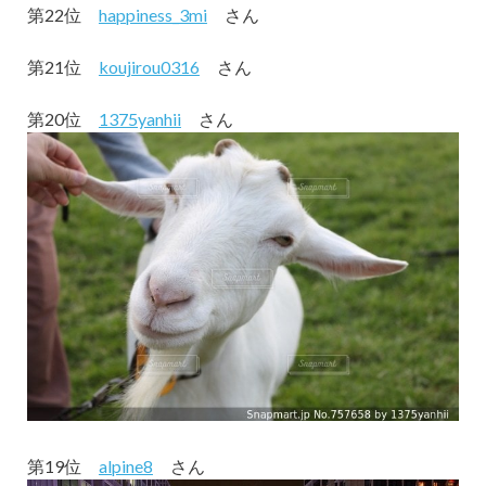
第22位
happiness_3mi
さん
第21位
koujirou0316
さん
第20位
1375yanhii
さん
第19位
alpine8
さん