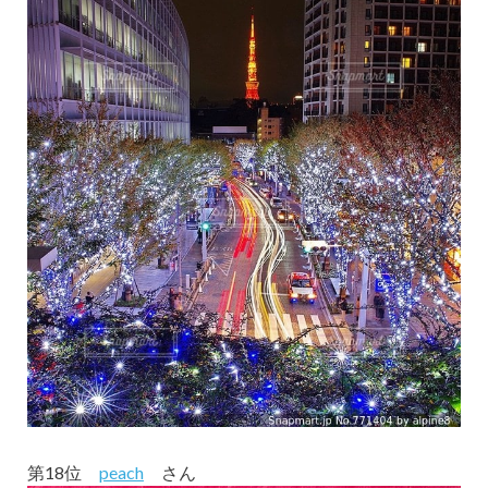
第18位
peach
さん