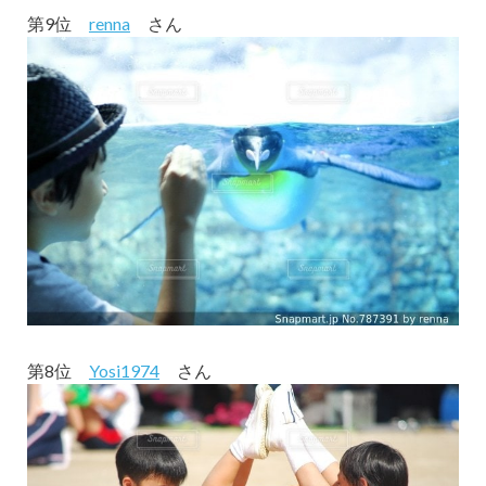
第9位
renna
さん
第8位
Yosi1974
さん