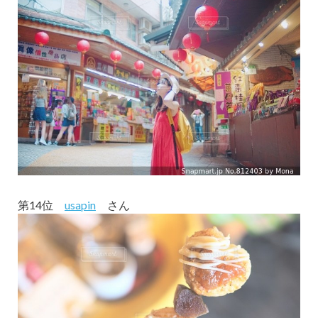
第14位
usapin
さん