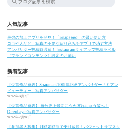
人気記事
最強の加工アプリを発見！「Snapseed」の賢い使い方
ロゴや人など、写真の不要な写り込みをアプリで消す方法
アンバサダー投稿時必須！ Instagramタイアップ投稿ラベル
（ブランドコンテンツ）設定のお願い
新着記事
【受賞作品発表】Snapmart10周年記念アンバサダー「ミアン
ビューティー」写真アンバサダー
2026年8月7日
【受賞作品発表】 自分史上最高にうぬぼれちゃう髪へ！
DeepLayer写真アンバサダー
2026年7月30日
【参加者大募集】月額定額制で乗り放題！バジェットサブスク