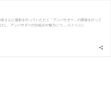
ーの皆さんに撮影を行っていただく「アンバサダー」の開催を行って
企
けに、アンバサダーの仕組みや魅力につ …
続きを読む
業
の
商
品
を
撮
影
し
て
み
よ
う！
ア
ン
バ
サ