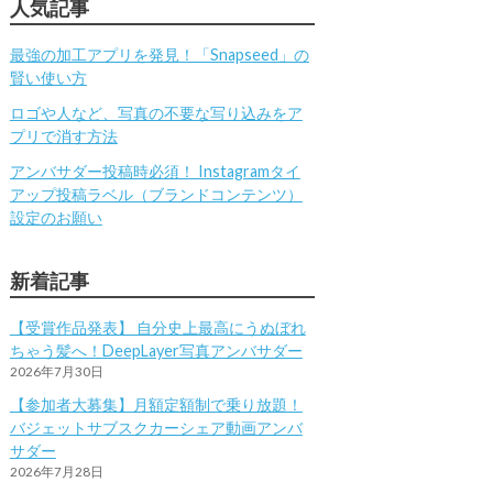
人気記事
最強の加工アプリを発見！「Snapseed」の
賢い使い方
ロゴや人など、写真の不要な写り込みをア
プリで消す方法
アンバサダー投稿時必須！ Instagramタイ
アップ投稿ラベル（ブランドコンテンツ）
設定のお願い
新着記事
【受賞作品発表】 自分史上最高にうぬぼれ
ちゃう髪へ！DeepLayer写真アンバサダー
2026年7月30日
【参加者大募集】月額定額制で乗り放題！
バジェットサブスクカーシェア動画アンバ
サダー
2026年7月28日