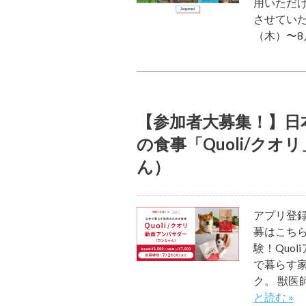
用いただ
させていた
（木）〜8
【参加者大募集！】日
の食事「Quoli/ク
ん）
アプリ登録
募はこちら
験！Quo
で暮らす
ク。 獣
と読む »