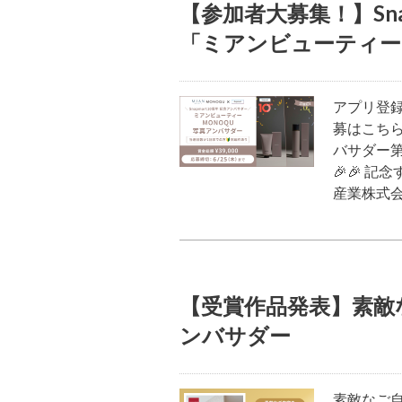
【参加者大募集！】Sna
「ミアンビューティー
アプリ登録
募はこちら
バサダー第
🎉🎉 記
産業株式
【受賞作品発表】素敵
ンバサダー
素敵なご