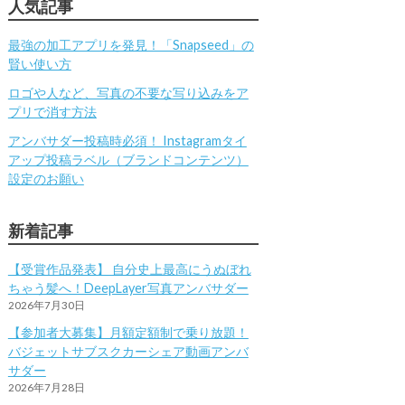
人気記事
最強の加工アプリを発見！「Snapseed」の
賢い使い方
ロゴや人など、写真の不要な写り込みをア
プリで消す方法
アンバサダー投稿時必須！ Instagramタイ
アップ投稿ラベル（ブランドコンテンツ）
設定のお願い
新着記事
【受賞作品発表】 自分史上最高にうぬぼれ
ちゃう髪へ！DeepLayer写真アンバサダー
2026年7月30日
【参加者大募集】月額定額制で乗り放題！
バジェットサブスクカーシェア動画アンバ
サダー
2026年7月28日