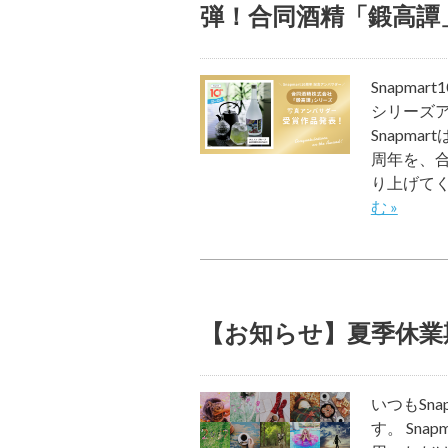
弾！合同酒精「鍛高譚
Snapm
シリーズ
Snapma
周年を、
り上げて
む »
【お知らせ】夏季休業
いつもSn
す。 Sn