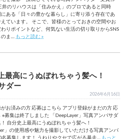
 三井のリハウスは「住みかえ」のプロであると同時
間にある「日々の豊かな暮らし」に寄り添う存在であ
考えています。 そこで、皆様のとっておきの空間やお
わりポイントなど、何気ない生活の切り取りからSNS
ものま…
もっと読む »
上最高にうぬぼれちゃう髪へ！
バサダー
2026年6月16日
がお済みの方 応募はこちら アプリ登録がまだの方 応
 ※募集は終了しました 「DeepLayer」写真アンバサダ
集！ 自分史上最高にうぬぼれちゃう髪へ！
Layer」の使用感や魅力を撮影していただける写真アンバ
0名募集します！ うねりやクセで広がる暴走…
もっと