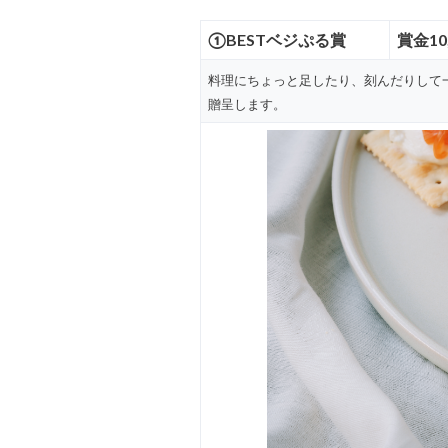
①
BESTベジぷる
賞
賞金10
料理にちょっと足したり、刻んだりして
贈呈します。