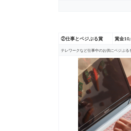
②仕事とベジぷる
賞
賞金10
テレワークなど仕事中のお供にベジぷる