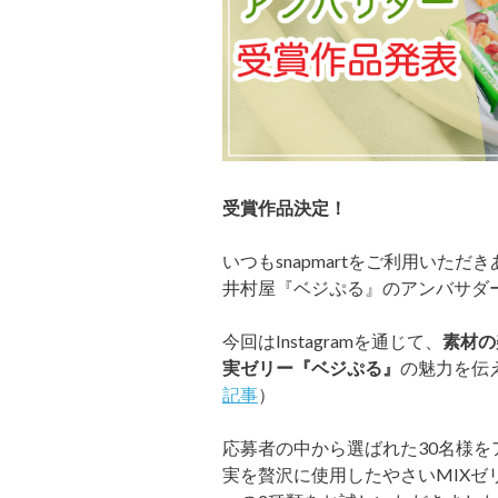
受賞作品決定！
いつもsnapmartをご利用いた
井村屋『ベジぷる』のアンバサダ
今回はInstagramを通じて、
素材の
実ゼリー
『ベジぷる』
の魅力を伝
記事
）
応募者の中から選ばれた30名様を
実を贅沢に使用したやさいMIXゼ