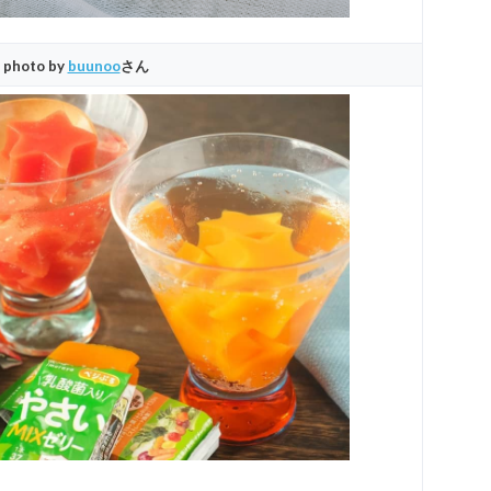
photo by
buunoo
さん