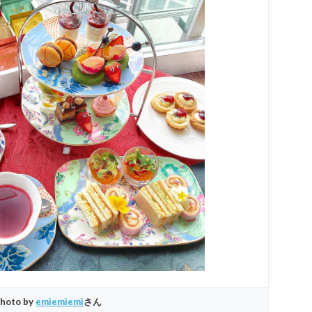
hoto by
emiemiemi
さん