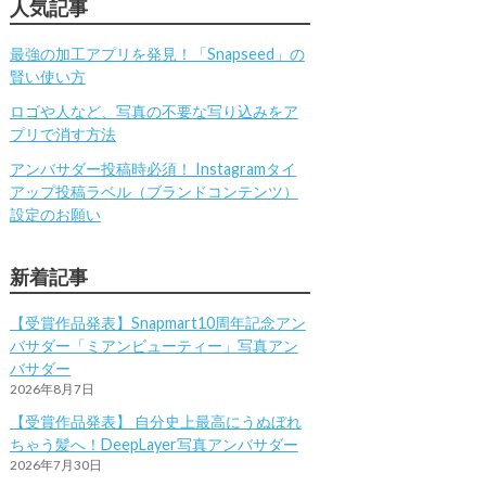
人気記事
最強の加工アプリを発見！「Snapseed」の
賢い使い方
ロゴや人など、写真の不要な写り込みをア
プリで消す方法
アンバサダー投稿時必須！ Instagramタイ
アップ投稿ラベル（ブランドコンテンツ）
設定のお願い
新着記事
【受賞作品発表】Snapmart10周年記念アン
バサダー「ミアンビューティー」写真アン
バサダー
2026年8月7日
【受賞作品発表】 自分史上最高にうぬぼれ
ちゃう髪へ！DeepLayer写真アンバサダー
2026年7月30日