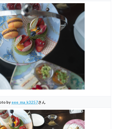
oto by
eee_ma_k3257
さん