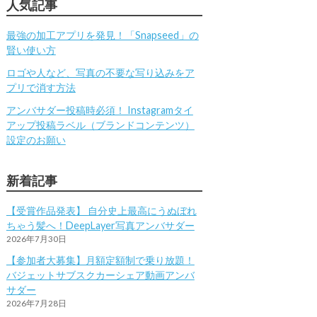
人気記事
最強の加工アプリを発見！「Snapseed」の
賢い使い方
ロゴや人など、写真の不要な写り込みをア
プリで消す方法
アンバサダー投稿時必須！ Instagramタイ
アップ投稿ラベル（ブランドコンテンツ）
設定のお願い
新着記事
【受賞作品発表】 自分史上最高にうぬぼれ
ちゃう髪へ！DeepLayer写真アンバサダー
2026年7月30日
【参加者大募集】月額定額制で乗り放題！
バジェットサブスクカーシェア動画アンバ
サダー
2026年7月28日