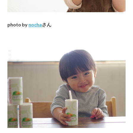
photo by
nocha
さん