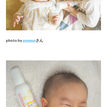
photo by
ponmo
さん