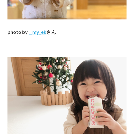
photo by
__my_ek
さん