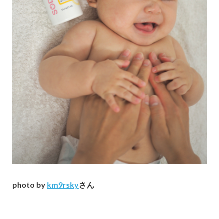
photo by
km9rsky
さん