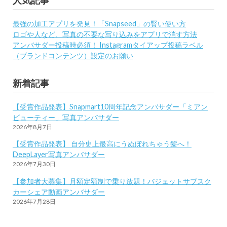
人気記事
最強の加工アプリを発見！「Snapseed」の賢い使い方
ロゴや人など、写真の不要な写り込みをアプリで消す方法
アンバサダー投稿時必須！ Instagramタイアップ投稿ラベル
（ブランドコンテンツ）設定のお願い
新着記事
【受賞作品発表】Snapmart10周年記念アンバサダー「ミアン
ビューティー」写真アンバサダー
2026年8月7日
【受賞作品発表】 自分史上最高にうぬぼれちゃう髪へ！
DeepLayer写真アンバサダー
2026年7月30日
【参加者大募集】月額定額制で乗り放題！バジェットサブスク
カーシェア動画アンバサダー
2026年7月28日