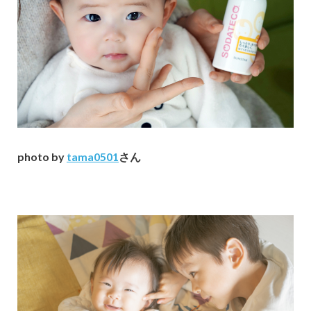
photo by
tama0501
さん