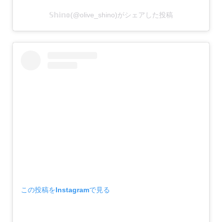
𝕊𝕙𝕚𝕟𝕠(@olive_shino)がシェアした投稿
この投稿をInstagramで見る