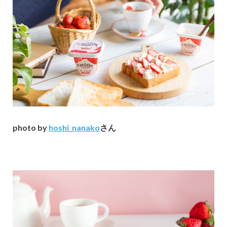
photo by
hoshi_nanako
さん