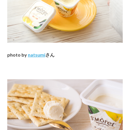
photo by
natsumi
さん