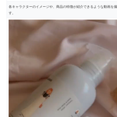
各キャラクターのイメージや、商品の特徴が紹介できるような動画を
す。
動
画
プ
レ
ー
ヤ
ー