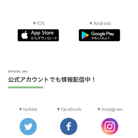
▼iOS
▼Android
▼twitter
▼facebook
▼Instagram