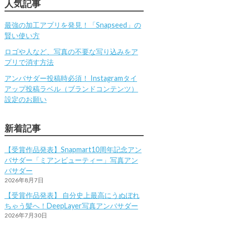
人気記事
最強の加工アプリを発見！「Snapseed」の
賢い使い方
ロゴや人など、写真の不要な写り込みをア
プリで消す方法
アンバサダー投稿時必須！ Instagramタイ
アップ投稿ラベル（ブランドコンテンツ）
設定のお願い
新着記事
【受賞作品発表】Snapmart10周年記念アン
バサダー「ミアンビューティー」写真アン
バサダー
2026年8月7日
【受賞作品発表】 自分史上最高にうぬぼれ
ちゃう髪へ！DeepLayer写真アンバサダー
2026年7月30日