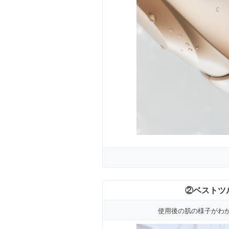
②ベストツル
使用後の肌の様子がわ