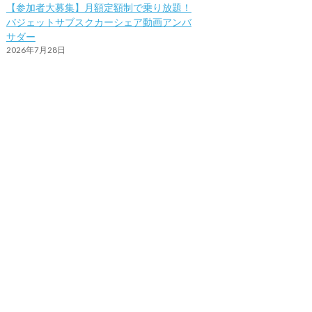
【参加者大募集】月額定額制で乗り放題！
バジェットサブスクカーシェア動画アンバ
サダー
2026年7月28日