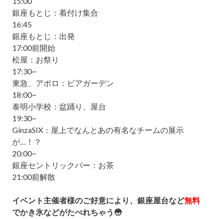
15:00
銀座もとじ：着付け集合
16:45
銀座もとじ：出発
17:00前開始
松屋：お祭り
17:30~
東急、アポロ：ビアガーデン
18:00~
泰明小学校：盆踊り、屋台
19:30~
GinzaSIX：屋上でなんとあの有名なチームの展示
が…！？
20:00~
銀座セントリックバー：お茶
21:00前解散
イベント主催者様のご好意により、銀座屋台など
無料
でかき氷などがたべれちゃう😳