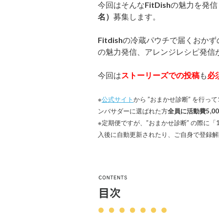
今回はそんな
FitDish
の魅力を発信
名）
募集します。
Fitdish
の冷蔵パウチで届くおかず
の魅力発信、アレンジレシピ発信
今回は
ストーリーズでの投稿
も
必
※
公式サイト
から ”おまかせ診断” を行って
ンバサダーに選ばれた方
全員に活動費5,0
※定期便ですが、”おまかせ診断” の際に
入後に自動更新されたり、ご自身で登録解