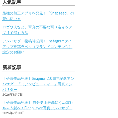
人気記事
最強の加工アプリを発見！「Snapseed」の
賢い使い方
ロゴや人など、写真の不要な写り込みをア
プリで消す方法
アンバサダー投稿時必須！ Instagramタイ
アップ投稿ラベル（ブランドコンテンツ）
設定のお願い
新着記事
【受賞作品発表】Snapmart10周年記念アン
バサダー「ミアンビューティー」写真アン
バサダー
2026年8月7日
【受賞作品発表】 自分史上最高にうぬぼれ
ちゃう髪へ！DeepLayer写真アンバサダー
2026年7月30日