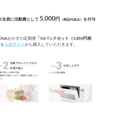
5,000
円
方全員に活動費として
を付与
（商品代金込）
Dish
おかずの定期便
「10パックセット（3,850円相
）
を
公式サイト
から購入していただきます。