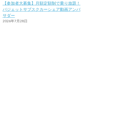
【参加者大募集】月額定額制で乗り放題！
バジェットサブスクカーシェア動画アンバ
サダー
2026年7月28日