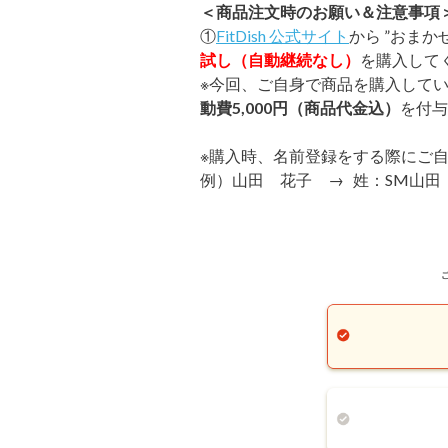
＜商品注文時のお願い＆注意事項
①
FitDish 公式サイト
から ”おまか
試し（自動継続なし）
を購入して
※今回、ご自身で商品を購入して
動費5,000円（商品代金込）
を付与
※購入時、名前登録をする際にご
例）山田 花子
→
姓：
SM
山田