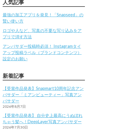
人気記事
最強の加工アプリを発見！「Snapseed」の
賢い使い方
ロゴや人など、写真の不要な写り込みをア
プリで消す方法
アンバサダー投稿時必須！ Instagramタイ
アップ投稿ラベル（ブランドコンテンツ）
設定のお願い
新着記事
【受賞作品発表】Snapmart10周年記念アン
バサダー「ミアンビューティー」写真アン
バサダー
2026年8月7日
【受賞作品発表】 自分史上最高にうぬぼれ
ちゃう髪へ！DeepLayer写真アンバサダー
2026年7月30日