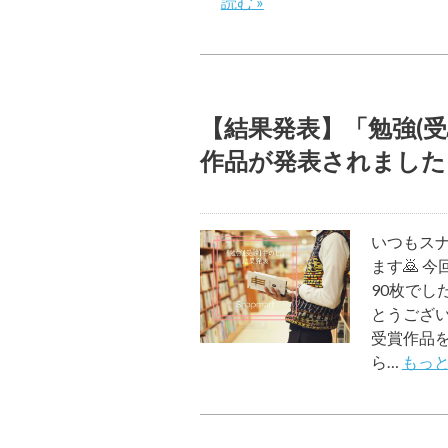
読む »
【結果発表】「勉強(
作品が発表されました
いつもス
ます🙇 
90枚でし
とうござい
受賞作品を
ら…
もっと