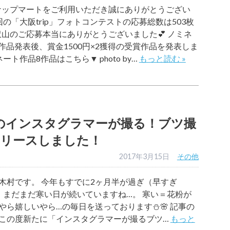
ナップマートをご利用いただき誠にありがとうござい
今回の「大阪trip」フォトコンテストの応募総数は503枚
沢山のご応募本当にありがとうございました💕 ノミネ
作品発表後、賞金1500円×2獲得の受賞作品を発表しま
ネート作品8作品はこちら▼ photo by…
もっと読む »
のインスタグラマーが撮る！ブツ撮
リースしました！
2017年3月15日
その他
木村です。 今年もすでに2ヶ月半が過ぎ（早すぎ
、まだまだ寒い日が続いていますね…。 寒い＝花粉が
ら嬉しいやら…の毎日を送っております⛄️🌸 記事の
この度新たに「インスタグラマーが撮るブツ…
もっと