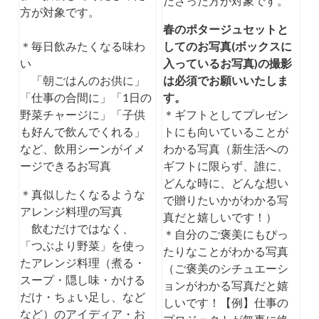
ださった方が対象です。
方が対象です。
春のポタージュセットと
＊毎日飲みたくなる味わ
してのお写真(ボックスに
い
入っているお写真)の撮影
「朝ごはんのお供に」
は必須でお願いいたしま
「仕事の合間に」「1日の
す。
野菜チャージに」「子供
＊ギフトとしてプレゼン
も好んで飲んでくれる」
トにも向いていることが
など、飲用シーンがイメ
わかる写真
（新生活への
ージできるお写真
ギフトに限らず、誰に、
どんな時に、どんな想い
＊真似したくなるような
で贈りたいかがわかる写
アレンジ料理の写真
真だと嬉しいです！）
飲むだけではなく、
＊自分のご褒美にもぴっ
「つぶより野菜」を使っ
たりなことがわかる写真
たアレンジ料理（煮る・
（ご褒美のシチュエーシ
スープ・隠し味・かける
ョンがわかる写真だと嬉
だけ・ちょい足し、など
しいです！【例】仕事の
など）のアイディア・お