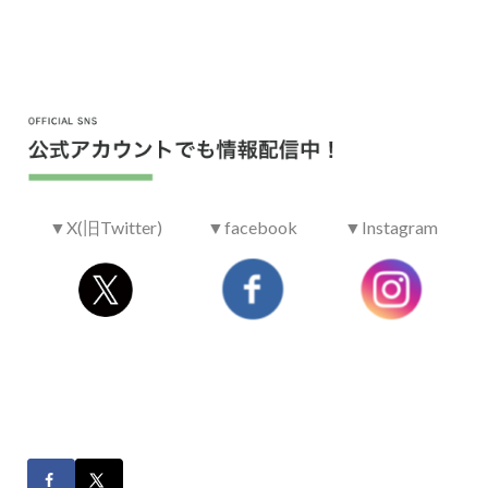
日
下書きお戻し&修正期間：2025年03月03日～2025年
03月07日
コンテスト出品&SNS発信期間：2025年03月10日～2
025年03月16日
受賞作品選定&発表：2025年03月26日頃
▼X(旧Twitter)
▼facebook
▼Instagram
１．以下のいずれかに該当する作品は、アンバサダー
サービスに投稿できません。
禁止
・他社の類似品が写り込んでいる作品
行為
・アニメ、キャラクター、ペットが映り込んでいる作
注意
品
事項
・他のキャンペーン等と併用で利用されている作品
・その他、アンバサダーサービス事務局が不適切と判
断した作品
２．人物が含まれる作品を投稿する場合、すべての人
物から所定の肖像権使用許諾同意書を取得していない