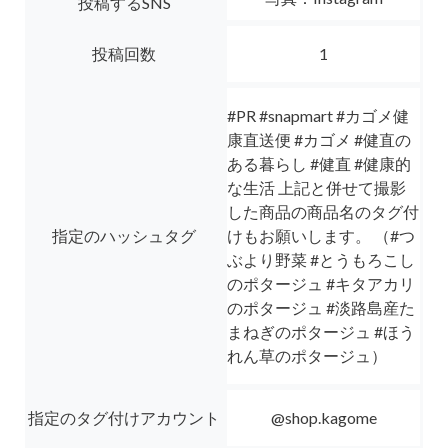
投稿するSNS
投稿回数
1
#PR #snapmart #カゴメ健
康直送便 #カゴメ #健直の
ある暮らし #健直 #健康的
な生活 上記と併せて撮影
した商品の商品名のタグ付
指定のハッシュタグ
けもお願いします。 （#つ
ぶより野菜 #とうもろこし
のポタージュ #キタアカリ
のポタージュ #淡路島産た
まねぎのポタージュ #ほう
れん草のポタージュ）
指定のタグ付けアカウント
@shop.kagome