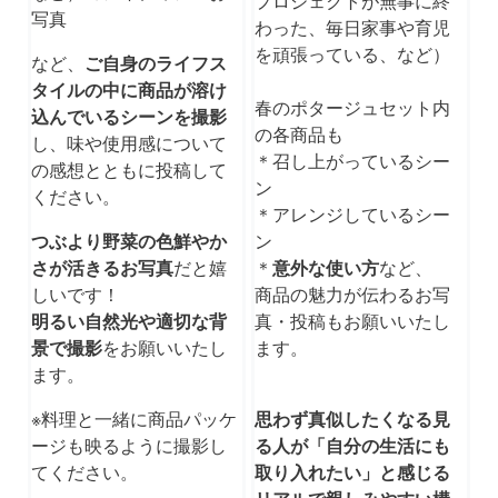
プロジェクトが無事に終
写真
わった、毎日家事や育児
を頑張っている、など）
など、
ご自身のライフス
タイルの中に商品が溶け
春のポタージュセット内
込んでいるシーンを撮影
の各商品も
し、味や使用感について
＊召し上がっているシー
の感想とともに投稿して
ン
ください。
＊アレンジしているシー
つぶより野菜の色鮮やか
ン
さが活きるお写真
だと嬉
＊
意外な使い方
など、
しいです！
商品の魅力が伝わるお写
明るい自然光や適切な背
真・投稿もお願いいたし
景で撮影
をお願いいたし
ます。
ます。
※料理と一緒に商品パッケ
思わず真似したくなる見
ージも映るように撮影し
る人が「自分の生活にも
てください。
取り入れたい」と感じる