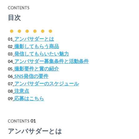
CONTENTS
目次
アンバサダーとは
01
_
撮影してもらう商品
02
_
発信してもらいたい魅力
03
_
アンバサダー募集条件と活動条件
04
_
撮影要件と賞の紹介
05
_
SNS発信の要件
06
_
アンバサダーのスケジュール
07
_
注意点
08
_
応募はこちら
09
_
01
CONTENTS
アンバサダーとは