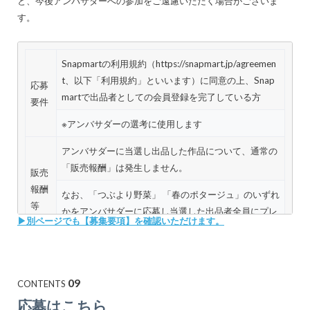
と、今後アンバサダーへの参加をご遠慮いただく場合がございま
す。
Snapmartの利用規約（https://snapmart.jp/agreemen
t、以下「利用規約」といいます）に同意の上、Snap
応募
martで出品者としての会員登録を完了している方
要件
※アンバサダーの選考に使用します
アンバサダーに当選し出品した作品について、通常の
「販売報酬」は発生しません。
販売
報酬
なお、「つぶより野菜」 「春のポタージュ」のいずれ
等
かをアンバサダーに応募し当選した出品者全員にプレ
▶︎別ページでも【募集要項】を確認いただけます。
ゼントします。
賞
アンバサダーに当選し作品を出品した出品者の中か
品/
ら、さらに選抜された方には、以下の賞品/賞金を贈
09
CONTENTS
賞金
呈します。
応募はこちら