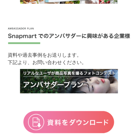
ュー
ルは
アンバサダー応募者募集期間：2025年01月30日～20
変更
25年02月05日
にな
る可
能性
があ
りま
資料や過去事例をお送りします。
す。
下記より、お問い合わせください。
アンバサダー当選者発表：2025年02月13日頃
※当選は、先着順ではありません。当社への投稿内容
等を考慮し、選抜いたします。
※当選の権利は、当選者ご本人様に限らせていただ
き、当該権利の譲渡等は一切認められません。
商品の発送&受け取り期間：2025年02月14日～2025
年02月20日
下書き提出期間：2025年02月21日～2025年03月02