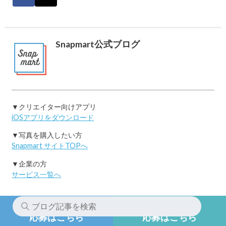
作品は投稿できません。
３．第三者の権利を侵害する作品等、利用規約に定め
る不適切な作品は投稿できません。
Snapmart公式ブログ
４．アンバサダーサービスの提供にあたり、違法行
為、公序良俗に反する行為、わいせつ又は児童ポルノ
に該当する画像等の投稿、アンバサダーサービスのク
ライアント及び参加者を含む第三者並びに当社への誹
▼クリエイター向けアプリ
謗中傷、名誉棄損、迷惑行為等を行うことはできませ
iOSアプリをダウンロード
ん。これに違反した場合、当社は当該行為をした者に
対し損害賠償請求その他法的措置を講じます。
▼写真を購入したい方
Snapmart サイトTOPへ
５．アンバサダーサービスに参加したこと、又は当選
▼企業の方
したこと、もしくは提供された商品の使用等に起因す
サービス一覧へ
るいかなる損失、負債、被害、費用、その他の申し立
てについて、当社は一切責任を負いません。
アプリ登録がお済みの方
アプリ登録がまだの方
６．アンバサダーサービスに投稿された作品及びテキ
応募はこちら
応募はこちら
ストは、当社が管理するWebサイト及びSNSアカウン