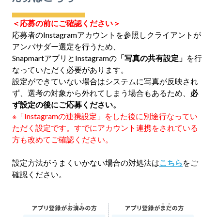
・つぶより野菜のある暮らし賞（10,000円×1人）
・「春ポタ」で新生活にエール賞（10,000円×1人）
※当該賞金は、Snapmart内の「販売報酬」として当社
＜応募の前にご確認ください＞
から該当者のアカウントに付与されます。
応募者のInstagramアカウントを
参照しクライアントが
※「販売報酬」は、受賞作品発表日に付与されます。
アンバサダー選定を行うため、
※「販売報酬」の取扱は、利用規約の定めに従いま
SnapmartアプリとInstagramの
「写真の共有設定」
を行
す。
なっていただく必要があります。
設定ができていない場合はシステムに写真が反映され
ず、選考の対象から外れてしま
う場合もあるため、
必
アン
ず設定の後にご応募ください。
バサ
※「Instagramの連携設定」をした後に別途行なってい
ダー
アンバサダーに応募し当選した出品者は全員、以下の
ただく設定です。すでにアカウント連携をされている
サー
サービス（以下「アンバサダーサービス」といいま
方も改めてご確認ください。
ビス
す）を提供する義務を負います。
の内
設定方法がうまくいかない場合の対処法は
こちら
をご
容
確認ください。
①本募集要項を含むアンバサダーサービスの募集サイ
トに記載されるテーマ等要件に応じた作品を出品者１
名あたり１点以上をスナップマートの所定のページか