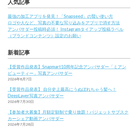
人気記事
最強の加工アプリを発見！「Snapseed」の賢い使い方
ロゴや人など、写真の不要な写り込みをアプリで消す方法
アンバサダー投稿時必須！ Instagramタイアップ投稿ラベル
（ブランドコンテンツ）設定のお願い
新着記事
【受賞作品発表】Snapmart10周年記念アンバサダー「ミアン
ビューティー」写真アンバサダー
2026年8月7日
【受賞作品発表】 自分史上最高にうぬぼれちゃう髪へ！
DeepLayer写真アンバサダー
2026年7月30日
【参加者大募集】月額定額制で乗り放題！バジェットサブスク
カーシェア動画アンバサダー
2026年7月28日