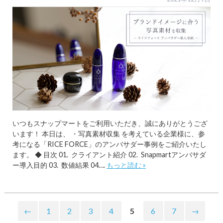
いつもスナップマートをご利用いただき、誠にありがとうござ
います！ 本日は、 ・写真素材収集 を考えている企業様に、参
考になる「RICE FORCE」のアンバサダー事例をご紹介いたし
ます。 ◆ 目次 01. クライアント紹介 02. Snapmartアンバサダ
ー導入目的 03. 数値結果 04….
もっと読む »
←
1
2
3
4
5
6
7
→